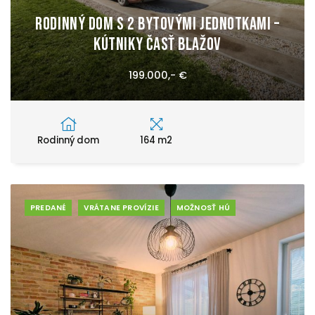
Rodinný dom s 2 bytovými jednotkami –
Kútniky časť Blažov
199.000,- €
Rodinný dom
164 m2
PREDANÉ
VRÁTANE PROVÍZIE
MOŽNOSŤ HÚ