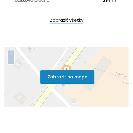
Úžitková plocha
214 m²
Zobraziť všetky
+
−
Zobraziť na mape