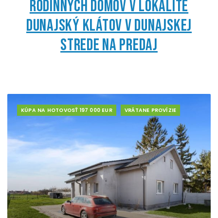
rodinných domov v lokalite
Dunajský Klátov v Dunajskej
Strede na predaj
KÚPA NA HOTOVOSŤ 197 000 EUR
VRÁTANE PROVÍZIE