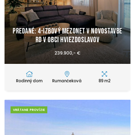
Predané: 4-izbový mezonet v novostavbe
RD v obci Hviezdoslavov
239.900,- €
Rodinný dom
Rumančeková
89 m2
VRÁTANE PROVÍZIE