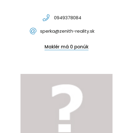
0949378084
sperka@zenith-reality.sk
Maklér má 0 ponúk