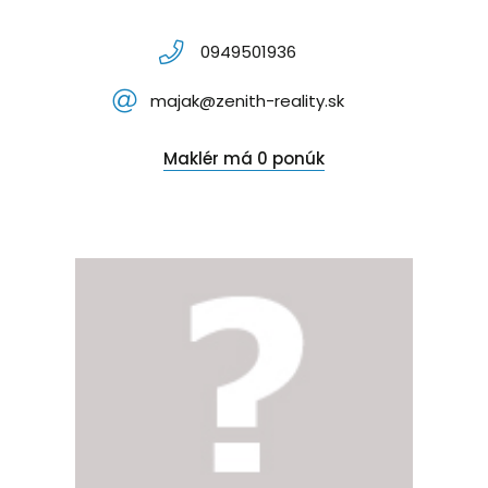
0949501936
majak@zenith-reality.sk
Maklér má 0 ponúk