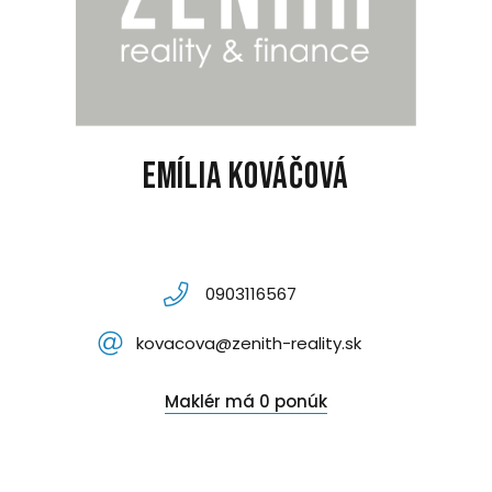
Emília Kováčová
0903116567
kovacova@zenith-reality.sk
Maklér má 0 ponúk