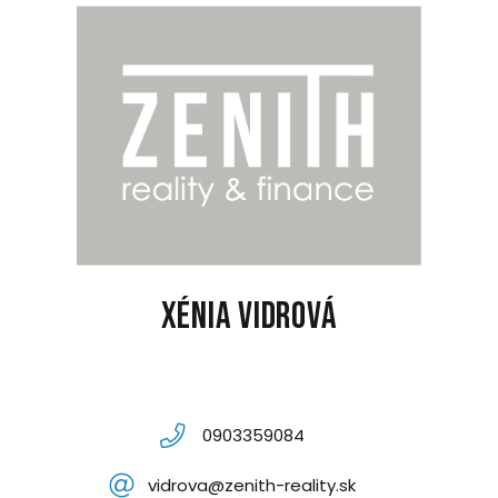
Xénia Vidrová
0903359084
vidrova@zenith-reality.sk