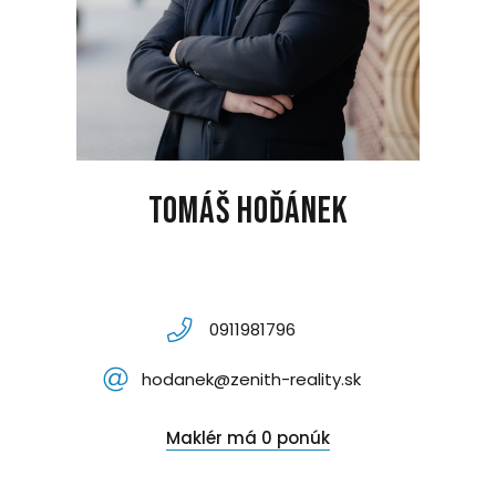
Tomáš Hoďánek
0911981796
hodanek@zenith-reality.sk
Maklér má 0 ponúk