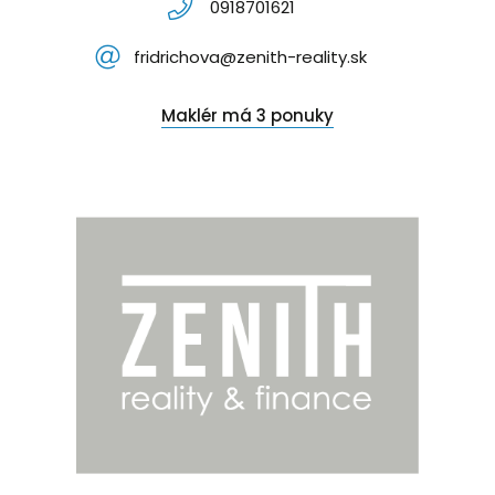
0918701621
fridrichova@zenith-reality.sk
Maklér má 3 ponuky