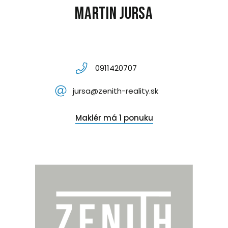
Martin Jursa
0911420707
jursa@zenith-reality.sk
Maklér má 1 ponuku