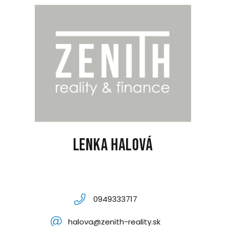
Lenka Halová
0949333717
halova@zenith-reality.sk