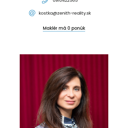
0910422565
kostka@zenith-reality.sk
Maklér má 0 ponúk