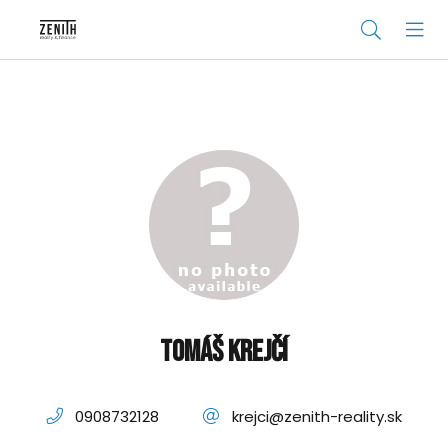
Tomáš Krejčí
0908732128
krejci@zenith-reality.sk