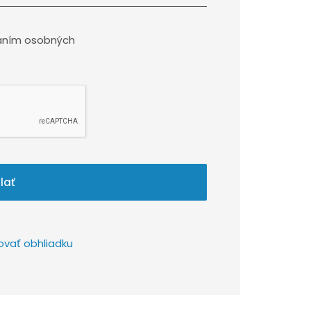
aním osobných
lať
ovať obhliadku