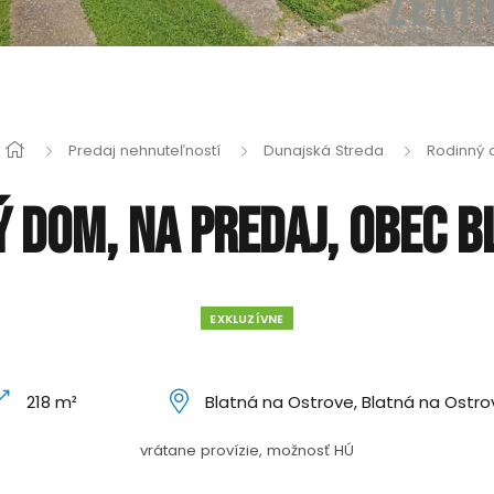
Predaj nehnuteľností
Dunajská Streda
Rodinný
 dom, na predaj, obec 
EXKLUZÍVNE
218 m²
Blatná na Ostrove, Blatná na Ostro
vrátane provízie, možnosť HÚ