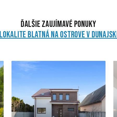
Ďalšie zaujímavé ponuky
lokalite Blatná na Ostrove v Dunajsk