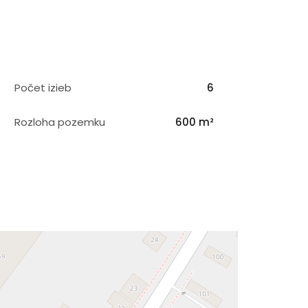
Počet izieb
6
Rozloha pozemku
600 m²