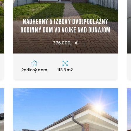
Nádherný 5 izbový dvojpodlažný
rodinný dom vo Vojke nad Dunajom
376.000,- €
Rodinný dom
113.8 m2