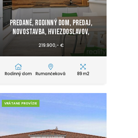
PREDANÉ, Rodinný dom, predaj,
Novostavba, Hviezdoslavov,
219.900,- €
Rodinný dom
Rumančeková
89 m2
VRÁTANE PROVÍZIE