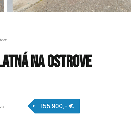
 dom
Blatná na Ostrove
155.900,- €
ve