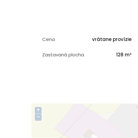
Cena
vrátane provízie
Zastavaná plocha
128 m²
+
−