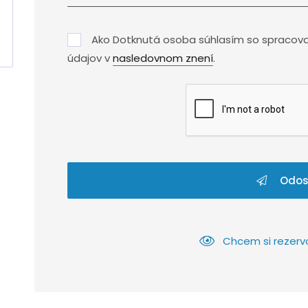
Ako Dotknutá osoba súhlasím so spracov
údajov v
nasledovnom znení
.
Odos
Chcem si rezerv