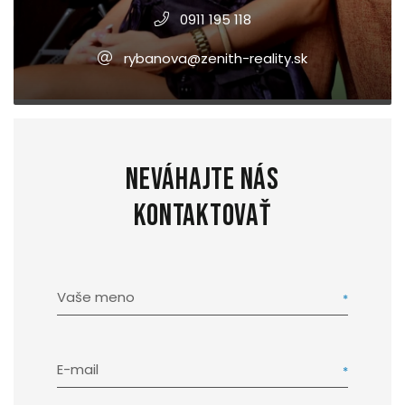
0911 195 118
rybanova@zenith-reality.sk
Neváhajte nás
kontaktovať
Vaše meno
E-mail