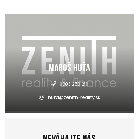
Maroš Huťa
0903 259 219
huta@zenith-reality.sk
Neváhajte nás