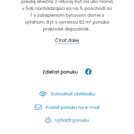
predaj slnečný 2-izbový byt na ulici Horná
v Šali, nachádzajúci sa na 5. poschodí zo
7 v zateplenom bytovom dome s
výťahom. Byt s výmerou 62 m² ponúka
praktické dispozičné...
Čítať ďalej
Zdieľať ponuku
Dohodnúť obhliadku
Poslať ponuku na e-mail
Vytlačiť ponuku