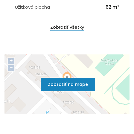
Úžitková plocha
62 m²
Zobraziť všetky
+
−
Zobraziť na mape