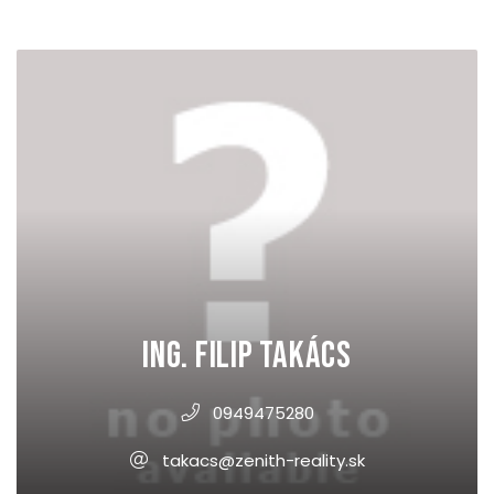
Ing. Filip Takács
0949475280
takacs@zenith-reality.sk