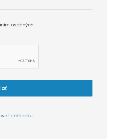
aním osobných
lať
ovať obhliadku