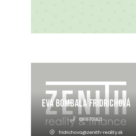
Eva Bombala Fridrichová
0918701621
fridrichova@zenith-reality.sk