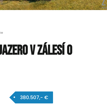
ie
azero v Zálesí o
380.507,- €