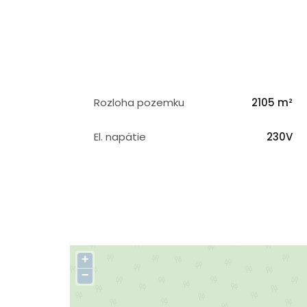
Rozloha pozemku
2105 m²
El. napätie
230V
+
−