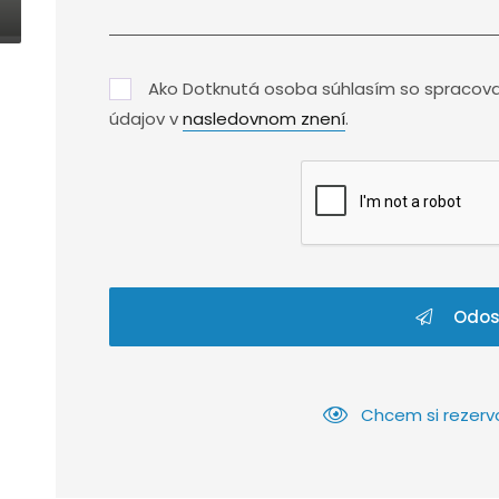
Ako Dotknutá osoba súhlasím so spracov
údajov v
nasledovnom znení
.
Odos
Chcem si rezerv