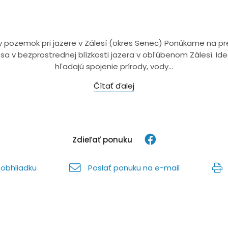
y pozemok pri jazere v Zálesí (okres Senec) Ponúkame na pr
 v bezprostrednej blízkosti jazera v obľúbenom Zálesí. Ideá
hľadajú spojenie prírody, vody...
Čítať ďalej
Zdieľať ponuku
obhliadku
Poslať ponuku na e-mail