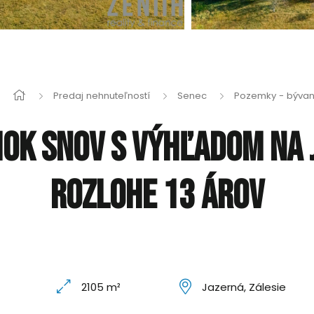
Predaj nehnuteľností
Senec
Pozemky - bývan
k snov s výhľadom na j
rozlohe 13 árov
2105 m²
Jazerná, Zálesie