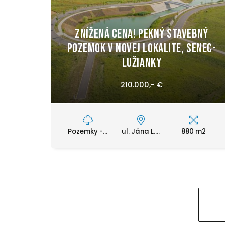
Znížená cena! Pekný stavebný
pozemok v novej lokalite, Senec-
Lužianky
210.000,- €
Pozemky -...
ul. Jána L....
880 m2