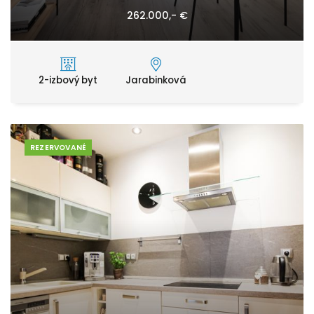
262.000,- €
2-izbový byt
Jarabinková
REZERVOVANÉ